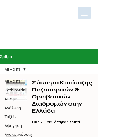
Άρθρα
All Posts
All Posts
Σύστημα Κατάταξης
Πεζοπορικών &
Kathimerini
Ορειβατικών
Άποψη
Διαδρομών στην
Ανάλυση
Ελλάδα
Ταξίδι
1 Φεβ
διαβάστηκε 2 λεπτά
Αφήγηση
Ανακοινώσεις