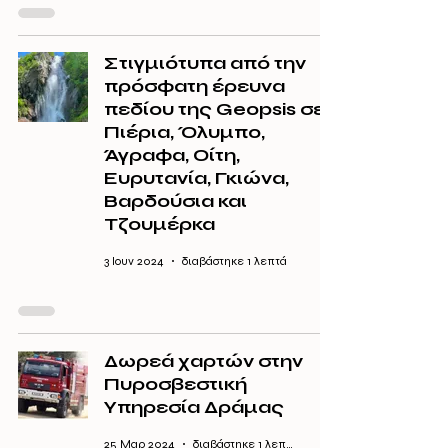
Στιγμιότυπα από την
πρόσφατη έρευνα
πεδίου της Geopsis σε
Πιέρια, Όλυμπο,
Άγραφα, Οίτη,
Ευρυτανία, Γκιώνα,
Βαρδούσια και
Τζουμέρκα
3 Ιουν 2024
διαβάστηκε 1 λεπτά
Δωρεά χαρτών στην
Πυροσβεστική
Υπηρεσία Δράμας
25 Μαρ 2024
διαβάστηκε 1 λεπτά