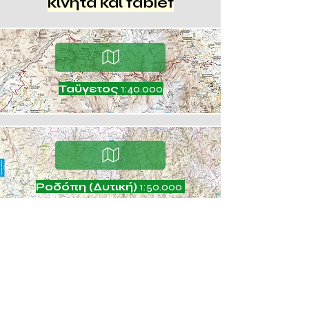
κινητά και tablet
Ταϋγετος
1:40.000
Ροδόπη (Δυτική)
1:50.000
Ροδόπη (Κεντρ.)
1:50.000