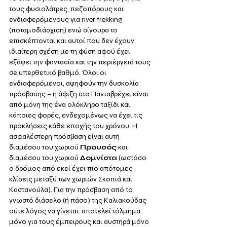
τους φυσιολάτρες, πεζοπόρους και 
ενδιαφερόμενους για river trekking 
(ποταμοδιάσχιση) ενώ σίγουρα το 
επισκέπτονται και αυτοί που δεν έχουν 
ιδιαίτερη σχέση με τη φύση αφού έχει 
εξάψει την φαντασία και την περιέργειά τους 
σε υπερθετικό βαθμό. Όλοι οι 
ενδιαφερόμενοι, αψηφούν την δυσκολία 
πρόσβασης – η άφιξη στο Πανταβρέχει είναι 
από μόνη της ένα ολόκληρο ταξίδι και 
κάποιες φορές, ενδεχομένως να έχει τις 
προκλήσεις κάθε εποχής του χρόνου. Η 
ασφαλέστερη πρόσβαση είναι αυτή 
διαμέσου του χωριού 
Προυσός
 και 
διαμέσου του χωριού 
Δομνίστα 
(ωστόσο 
ο δρόμος από εκεί έχει πιο απότομες 
κλίσεις μεταξύ των χωριών Σκοπιά και 
Καστανούλα). Για την πρόσβαση από το 
γνωστό διάσελο (ή πάσο) της Καλιακούδας 
ούτε λόγος να γίνεται: αποτελεί τόλμημα 
μόνο για τους έμπειρους και αυστηρά μόνο 