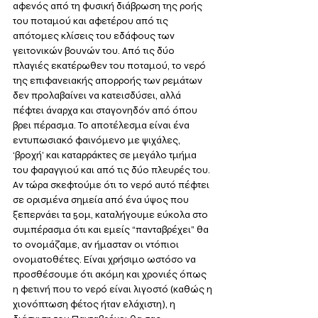
αφενός από τη φυσική διάβρωση της ροής 
του ποταμού και αφετέρου από τις 
απότομες κλίσεις του εδάφους των 
γειτονικών βουνών του. Από τις δύο 
πλαγιές εκατέρωθεν του ποταμού, το νερό 
της επιφανειακής απορροής των ρεμάτων 
δεν προλαβαίνει να κατεισδύσει, αλλά 
πέφτει άναρχα και σταγονηδόν από όπου 
βρει πέρασμα. Το αποτέλεσμα είναι ένα 
εντυπωσιακό φαινόμενο με ψιχάλες, 
‘βροχή’ και καταρράκτες σε μεγάλο τμήμα 
του φαραγγιού και από τις δύο πλευρές του. 
Αν τώρα σκεφτούμε ότι το νερό αυτό πέφτει 
σε ορισμένα σημεία από ένα ύψος που 
ξεπερνάει τα 50μ, καταλήγουμε εύκολα στο 
συμπέρασμα ότι και εμείς “πανταβρέχει” θα 
το ονομάζαμε, αν ήμασταν οι ντόπιοι 
ονοματοθέτες. Είναι χρήσιμο ωστόσο να 
προσθέσουμε ότι ακόμη και χρονιές όπως 
η φετινή που το νερό είναι λιγοστό (καθώς η 
χιονόπτωση φέτος ήταν ελάχιστη), η 