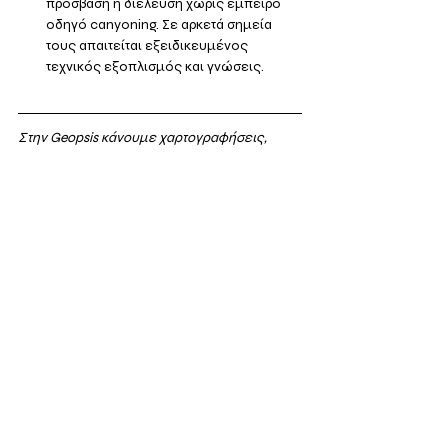
πρόσβαση ή διέλευση χωρίς έμπειρο 
οδηγό canyoning. Σε αρκετά σημεία 
τους απαιτείται εξειδικευμένος 
τεχνικός εξοπλισμός και γνώσεις. 
Στην Geopsis κάνουμε χαρτογραφήσεις, 
μελέτες δικτύων μονοπατιών και σχεδιασμό 
πινακίδων σήμανσης μονοπατιών. Αν θέλετε 
να μάθετε περισσοτερα για τη δουλειά μας, 
δείτε παρακάτω: 
Δημιουργία Χαρτών
Δίκτυα Μονοπατιών
Πινακίδες σήμανσης
Ταξίδι
Γεωγραφία