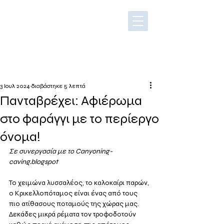
3 Ιουλ 2024
διαβάστηκε 5 λεπτά
Πανταβρέχει: Αφιέρωμα
στο φαράγγι με το περίεργο
όνομα!
Σε συνεργασία με το Canyoning-
caving.blogspot
Το χειμώνα λυσσαλέος, το καλοκαίρι παρών, 
ο Κρικελλοπόταμος είναι ένας από τους 
πιο ατίθασους ποταμούς της χώρας μας. 
Δεκάδες μικρά ρέματα τον τροφοδοτούν 