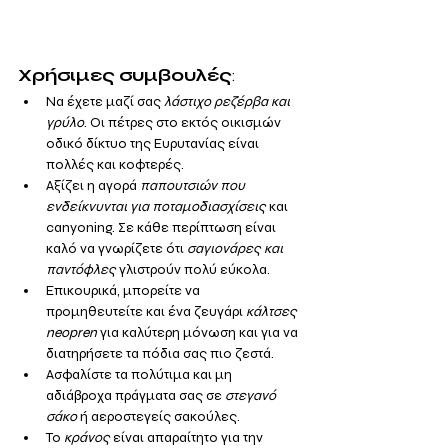
Χρήσιμες συμβουλές
:
Να έχετε μαζί σας 
λάστιχο ρεζέρβα και 
γρύλο
. Οι πέτρες στο εκτός οικισμών 
οδικό δίκτυο της Ευρυτανίας είναι 
πολλές και κοφτερές.
Αξίζει η αγορά 
παπουτσιών που 
ενδείκνυνται για ποταμοδιασχίσεις
 και 
canyoning. Σε κάθε περίπτωση είναι 
καλό να γνωρίζετε ότι 
σαγιονάρες και 
παντόφλες
 γλιστρούν πολύ εύκολα.
Επικουρικά, μπορείτε να 
προμηθευτείτε και ένα ζευγάρι 
κάλτσες 
neopren
 για καλύτερη μόνωση και για να 
διατηρήσετε τα πόδια σας πιο ζεστά.
Ασφαλίστε τα πολύτιμα και μη 
αδιάβροχα πράγματα σας σε 
στεγανό 
σάκο
 ή αεροστεγείς σακούλες.
Το 
κράνος 
είναι απαραίτητο για την 