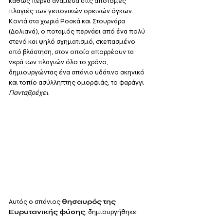
καθώς περνά ανάμεσα στις απότομες 
πλαγιές των γειτονικών ορεινών όγκων. 
Κοντά στα χωριά Ροσκά και Στουρνάρα 
(Δολιανά), ο ποταμός περνάει από ένα πολύ 
στενό και ψηλό σχηματισμό, σκεπασμένο 
από βλάστηση, στον οποίο απορρέουν τα 
νερά των πλαγιών όλο το χρόνο, 
δημιουργώντας ένα σπάνιο υδάτινο σκηνικό 
και τοπίο ασύλληπτης ομορφιάς, το φαράγγι 
Πανταβρέχει
.
Αυτός ο σπάνιος 
θησαυρός της 
Ευρυτανικής φύσης
, δημιουργήθηκε 