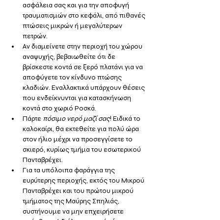
ασφάλεια σας και για την αποφυγή 
τραυματισμών στο κεφάλι, από πιθανές 
πτώσεις μικρών ή μεγαλύτερων 
πετρών.
Αν διαμείνετε στην περιοχή του χώρου 
αναψυχής, βεβαιωθείτε ότι δε 
βρίσκεστε κοντά σε ξερό πλατάνι για να 
αποφύγετε τον κίνδυνο πτώσης 
κλαδιών. Εναλλακτικά υπάρχουν θέσεις 
που ενδείκνυνται για κατασκήνωση 
κοντά στο χωριό Ροσκά.
Πάρτε 
πόσιμο νερό μαζί σας
! Ειδικά το 
καλοκαίρι, θα εκτεθείτε για πολύ ώρα 
στον ήλιο μέχρι να προσεγγίσετε το 
σκιερό, κυρίως τμήμα του εσωτερικού 
Πανταβρέχει.
Για τα υπόλοιπα φαράγγια της 
ευρύτερης περιοχής, εκτός του Μικρού 
Πανταβρέχει και του πρώτου μικρού 
τμήματος της Μαύρης Σπηλιάς, 
συστήνουμε να μην επχειρήσετε 