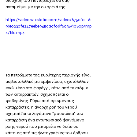
διάσχιση του Πανταβρέχει θα σας 
ανταμείψει με την ομορφιά της. 
https://video.wixstatic.com/video/675cf0_61
9b10230fe247eebe945dacf0df6038/1080p/mp
4/file.mp4
Τα πετρώματα της ευρύτερης περιοχής είναι 
ασβεστολιθικά με εμφανίσεις σχιστόλιθων, 
ενώ μέσα στο φαράγγι, κάτω από τα στόμια 
των καταρρακτών, σχηματίζεται ο 
τραβερτίνης. Γύρω από ορισμένους 
καταρράκτες, η άναρχη ροή του νερού 
σχηματίζει τα λεγόμενα "μουστάκια" του 
καταρράκτη ένα εντυπωσιακό φαινόμενο 
ροής νερού που μπορείτε να δείτε σε 
κάποιες από τις φωτογραφίες του άρθρου. 