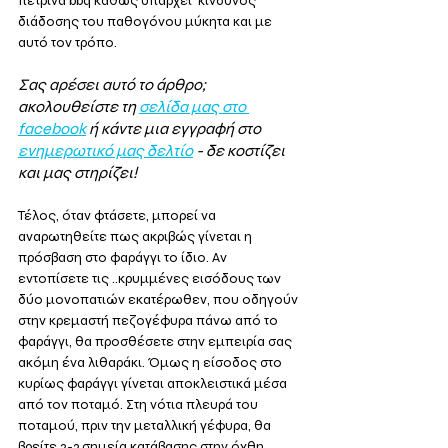
πέτρινα bbq καθώς υπάρχει  κίνδυνος 
διάδοσης του παθογόνου μύκητα και με 
αυτό τον τρόπο.
Σας αρέσει αυτό το άρθρο; 
ακολουθείστε τη 
σελίδα μας στο 
facebook
 ή κάντε μια εγγραφή στο 
ενημερωτικό μας δελτίο
 - δε κοστίζει 
και μας στηρίζει!
Τέλος, όταν φτάσετε, μπορεί να 
αναρωτηθείτε πως ακριβώς γίνεται η 
πρόσβαση στο φαράγγι το ίδιο. Αν 
εντοπίσετε τις ..κρυμμένες εισόδους των 
δύο μονοπατιών εκατέρωθεν, που οδηγούν 
στην κρεμαστή πεζογέφυρα πάνω από το 
φαράγγι, θα προσθέσετε στην εμπειρία σας 
ακόμη ένα λιθαράκι. Όμως η είσοδος στο 
κυρίως φαράγγι γίνεται αποκλειστικά μέσα 
από τον ποταμό. Στη νότια πλευρά του 
ποταμού, πριν την μεταλλική γέφυρα, θα 
βρείτε 2-3 σημεία κατάβασης στην όχθη. 