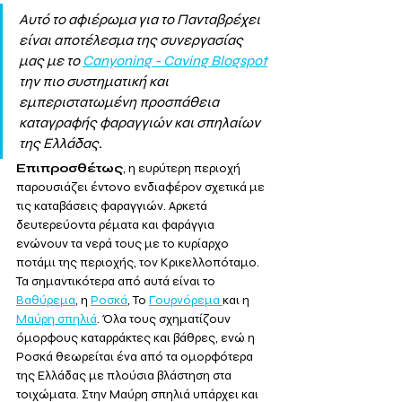
Αυτό το αφιέρωμα για το Πανταβρέχει 
είναι αποτέλεσμα της συνεργασίας 
μας με το 
Canyoning - Caving Blogspot
την πιο συστηματική και 
εμπεριστατωμένη προσπάθεια 
καταγραφής φαραγγιών και σπηλαίων 
της Ελλάδας. 
Επιπροσθέτως
, η ευρύτερη περιοχή 
παρουσιάζει έντονο ενδιαφέρον σχετικά με 
τις καταβάσεις φαραγγιών. Αρκετά 
δευτερεύοντα ρέματα και φαράγγια 
ενώνουν τα νερά τους με το κυρίαρχο 
ποτάμι της περιοχής, τον Κρικελλοπόταμο. 
Τα σημαντικότερα από αυτά είναι το 
Βαθύρεμα
, η 
Ροσκά
, Το 
Γουρνόρεμα 
και η 
Μαύρη σπηλιά
. Όλα τους σχηματίζουν 
όμορφους καταρράκτες και βάθρες, ενώ η 
Ροσκά θεωρείται ένα από τα ομορφότερα 
της Ελλάδας με πλούσια βλάστηση στα 
τοιχώματα. Στην Μαύρη σπηλιά υπάρχει και 