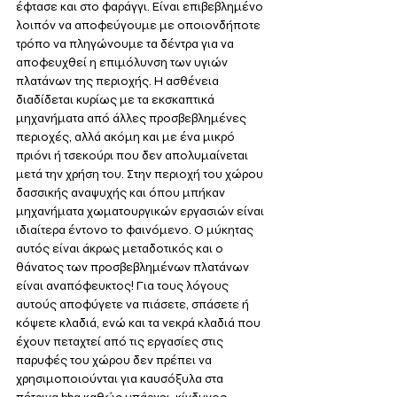
έφτασε και στο φαράγγι. Είναι επιβεβλημένο 
λοιπόν να αποφεύγουμε με οποιονδήποτε 
τρόπο να πληγώνουμε τα δέντρα για να 
αποφευχθεί η επιμόλυνση των υγιών 
πλατάνων της περιοχής. Η ασθένεια 
διαδίδεται κυρίως με τα εκσκαπτικά 
μηχανήματα από άλλες προσβεβλημένες 
περιοχές, αλλά ακόμη και με ένα μικρό 
πριόνι ή τσεκούρι που δεν απολυμαίνεται 
μετά την χρήση του. Στην περιοχή του χώρου 
δασσικής αναψυχής και όπου μπήκαν 
μηχανήματα χωματουργικών εργασιών είναι 
ιδιαίτερα έντονο το φαινόμενο. Ο μύκητας 
αυτός είναι άκρως μεταδοτικός και ο 
θάνατος των προσβεβλημένων πλατάνων 
είναι αναπόφευκτος! Για τους λόγους 
αυτούς αποφύγετε να πιάσετε, σπάσετε ή 
κόψετε κλαδιά, ενώ και τα νεκρά κλαδιά που 
έχουν πεταχτεί από τις εργασίες στις 
παρυφές του χώρου δεν πρέπει να 
χρησιμοποιούνται για καυσόξυλα στα 