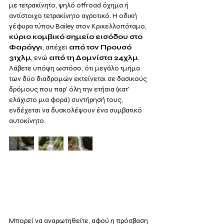
με τετρακίνητο, ψηλό offroad όχημα ή 
αντίστοιχο τετρακίνητο αγροτικό. Η οδική 
γέφυρα τύπου Bailey στον Κρικελλοπόταμο, 
κύριο κομβικό σημείο εισόδου στο 
Φαράγγι
, απέχει 
από τον Προυσό 
31χλμ
, ενώ 
από τη Δομνίστα 24χλμ
. 
Λάβετε υπόψη ωστόσο, ότι μεγάλο τμήμα 
των δύο διαδρομών εκτείνεται σε δασικούς 
δρόμους που παρ' όλη την ετήσια (κατ' 
ελάχιστο μια φορά) συντήρησή τους, 
ενδέχεται να δυσκολέψουν ένα συμβατικό 
αυτοκίνητο.
Μπορεί να αναρωτηθείτε, αφού η πρόσβαση 