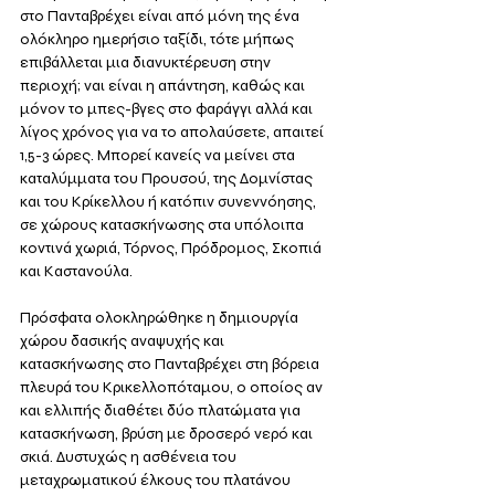
στο Πανταβρέχει είναι από μόνη της ένα 
ολόκληρο ημερήσιο ταξίδι, τότε μήπως 
επιβάλλεται μια διανυκτέρευση στην 
περιοχή; ναι είναι η απάντηση, καθώς και 
μόνον το μπες-βγες στο φαράγγι αλλά και 
λίγος χρόνος για να το απολαύσετε, απαιτεί 
1,5-3 ώρες. Μπορεί κανείς να μείνει στα 
καταλύμματα του Προυσού, της Δομνίστας 
και του Κρίκελλου ή κατόπιν συνεννόησης, 
σε χώρους κατασκήνωσης στα υπόλοιπα 
κοντινά χωριά, Τόρνος, Πρόδρομος, Σκοπιά 
και Καστανούλα. 
Πρόσφατα ολοκληρώθηκε η δημιουργία 
χώρου δασικής αναψυχής και 
κατασκήνωσης στο Πανταβρέχει στη βόρεια 
πλευρά του Κρικελλοπόταμου, ο οποίος αν 
και ελλιπής διαθέτει δύο πλατώματα για 
κατασκήνωση, βρύση με δροσερό νερό και 
σκιά. Δυστυχώς η ασθένεια του 
μεταχρωματικού έλκους του πλατάνου 