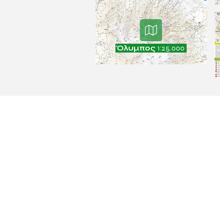
Όλυμπος
1:25.000
ΕΤΑΙ
Επικοιν
Θέσεις ερ
Κοινωνική
Πελατολ
Newsle