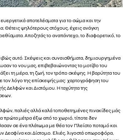
 ευεργετικά αποτελέσματα για το σώμα και την 
α; Θέτεις ψηλότερους στόχους, έχεις ανάγκη 
εθίσματα. Αποζητάς το αναπάντεχο, το διαφορετικό, το 
ριβώς αυτό. Σκέψεις και συναισθήματα, δημιουργημένα 
υσαν το νου μας, επιβεβαιώνοντας το μοτίβο του 
ει τη μέρα, τη ζωή, τον τρόπο σκέψης. Η βαρύτητα του 
 τον λόγο της επίσκεψής μας: χαρτογράφηση του 
ής Δελφών και Διστόμου. Η ταχύτητα της 
σεων.
λφών, παλιές αλλά καλά τοποθετημένες πινακίδες μάς 
α πρώτα μέτρα έξω από το χωριό, τίποτε δεν 
βασαν σε ένα πλάτωμα με θέα τον Πλείστο ποταμό και 
ν Δεσφίνα και Δίστομο. Ελιές, λιγοστά οπωροφόρα, 