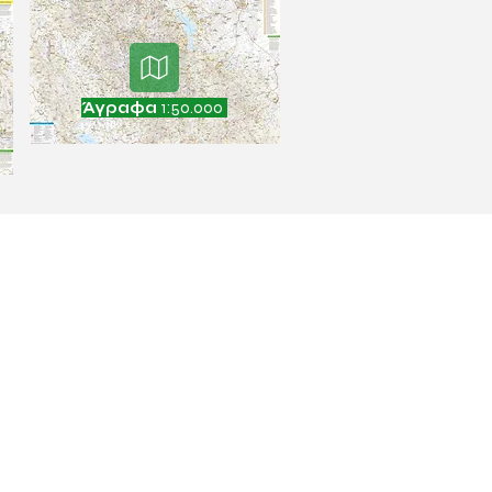
Άγραφα
1:50.000
 ΒΟΗΘΕΙΑ ΜΕ
παραγγελία μου
ύς χάρτες & ebook
ς όρους αγοράς
νές ερωτήσεις
ροι χρήσης