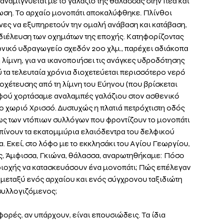
ναμιγνύεται με το γαλάζιο της θάλασσας στην Ιτέα και 
φωση. Το αρχαίο μονοπάτι αποκαλύφθηκε. Πλίνθοι 
ες να εξυπηρετούν την ομαλή ανάβαση και κατάβαση, 
διέλευση των οχημάτων της εποχής. Κατηφορίζοντας 
νικό υδραγωγείο σχεδόν 200 χλμ., παρέχει αδιάκοπα 
λίμνη, για να ικανοποιήσει τις ανάγκες υδροδότησης 
 τα τελευταία χρόνια διοχετεύεται περισσότερο νερό 
οχέτευσης από τη λίμνη του Εύηνου (που βρίσκεται 
 Αφού χορτάσαμε αναλαμπές γαλάζιου στον ασθενικό 
ο χωριό Χρισσό. Δυστυχώς η πλατιά πετρόχτιστη οδός 
ς των ντόπιων συλλόγων που φροντίζουν το μονοπάτι 
απίνουν τα εκατομμύρια ελαιόδεντρα του δελφικού 
α. Εκεί, στο λόφο με το εκκλησάκι του Αγίου Γεωργίου, 
ς, Άμφισσα, Γκιώνα, θάλασσα, αναρωτηθήκαμε: Πόσο 
ριοχής να κατασκευάσουν ένα μονοπάτι; Πώς επέλεγαν 
ά μεταξύ ενός αρχαίου και ενός σύγχρονου ταξιδιώτη 
 συλλογιζόμενος;
φορές, αν υπάρχουν, είναι επουσιώδεις. Τα ίδια 