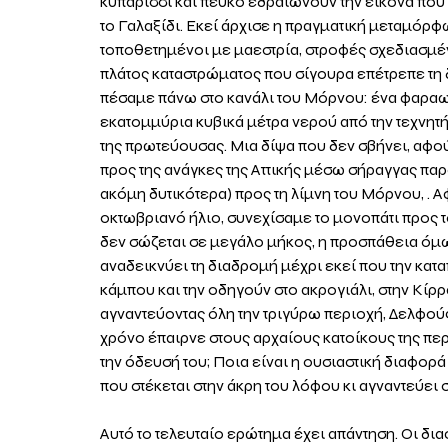
κυπαρίσσι και πεύκο εδραιώνουν την εικόνα που α
το Γαλαξίδι. Εκεί άρχισε η πραγματική μεταμόρ
τοποθετημένοι με μαεστρία, στροφές σχεδιασμέν
πλάτος καταστρώματος που σίγουρα επέτρεπε τη 
πέσαμε πάνω στο κανάλι του Μόρνου: ένα φαραω
εκατομμύρια κυβικά μέτρα νερού από την τεχνητή 
της πρωτεύουσας. Μια δίψα που δεν σβήνει, αφού
προς της ανάγκες της Αττικής μέσω σήραγγας παρ
ακόμη δυτικότερα) προς τη λίμνη του Μόρνου, .
οκτωβριανό ήλιο, συνεχίσαμε το μονοπάτι προς τ
δεν σώζεται σε μεγάλο μήκος, η προσπάθεια όμω
αναδεικνύει τη διαδρομή μέχρι εκεί που την κατ
κάμπου και την οδηγούν στο ακρογιάλι, στην Κίρρ
αγναντεύοντας όλη την τριγύρω περιοχή, Δελφού
χρόνο έπαιρνε στους αρχαίους κατοίκους της πε
την όδευσή του; Ποια είναι η ουσιαστική διαφορ
που στέκεται στην άκρη του λόφου κι αγναντεύει
Αυτό το τελευταίο ερώτημα έχει απάντηση. Οι δια