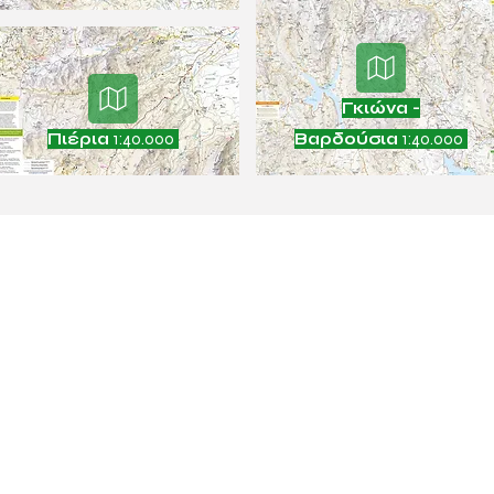
Γκιώνα -
Πιέρια
1:40.000
Βαρδούσια
1:40.000
ΡΙΑ
ΧΑΡΤΕΣ
ΘΕΛΩ
ωνία
Ψηφιακοί πεζοπορικοί χάρτες
Την 
γασίας
Υπόμνημα χαρτών
Ψηφιακο
 ευθύνη
Κάλυψη χαρτών
Του
όγιο
Χαρτοθήκη
Συχ
tter
Ό