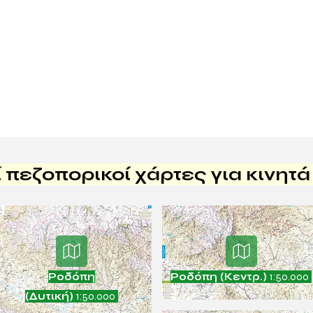
πεζοπορικοί χάρτες για κινητά 
ζουμέρκα: Ενα
Πανταβρέχει: Αφιέρωμα στ
αταφύγιο στην
φαράγγι με το περίεργο
Ροδόπη
Ροδόπη (Κεντρ.)
1:50.000
όνομα!
(Δυτική)
1:50.000