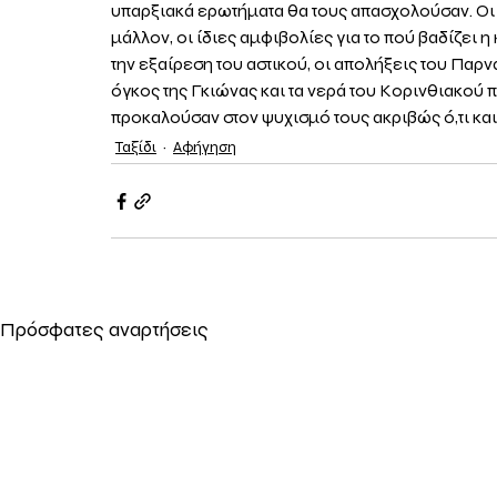
υπαρξιακά ερωτήματα θα τους απασχολούσαν. Οι ί
μάλλον, οι ίδιες αμφιβολίες για το πού βαδίζει η 
την εξαίρεση του αστικού, οι απολήξεις του Παρν
όγκος της Γκιώνας και τα νερά του Κορινθιακού
προκαλούσαν στον ψυχισμό τους ακριβώς ό,τι και 
Ταξίδι
Αφήγηση
Πρόσφατες αναρτήσεις