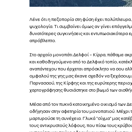
Λένε ότι η πεζοπορία στη φύση έχει πολύπλευρα,
ψυχολογία. Τι συμβαίνει όμως αν γίνει επάγγελμ
δυνατότερες συγκινήσεις και εντυπωσιακότερα ερ
απρόβλεπτο.
Στο αρχαίο μονοπάτι Δελφοί – Κίρρα, πάθαμε ακ
και καθοδηγούμενα από το Δελφικό τοπίο, κατέκλ
αναπάντεχου που έρχεται απρόσκλητο να σου αλλάξ
ομφαλού της γης μας έκανε σχεδόν να ξεχάσουμε
Παρνασσού, της Κίρφης και της ευρύτερης περιοχ
χαρτογράφησης θυσιάστηκε στο βωμό των αισθή
Μέσα από τον πυκνά κατοικημένο οικισμό των Δε
οδήγησαν στην αφετηρία του μονοπατιού. Μέχρι τ
μαρτυρούσε τη συνέχεια. Γλυκά "σίγμα" μας κατέ
τους αντικρυστούς λόφους, που πίσω τους κρύβου