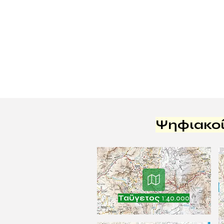
Ψηφιακοί 
Πινακίδες υποδοχής στα
Ανατολικά Τ
Μικρά Μετέωρα
«πράσινο» κ
Ταϋγετος
1:40.000
Πίνδο