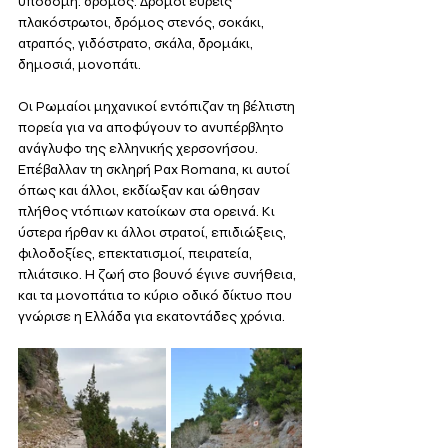
υποδομή: δρόμος. Δρόμοι ευρείς 
πλακόστρωτοι, δρόμος στενός, σοκάκι, 
ατραπός, γιδόστρατο, σκάλα, δρομάκι, 
δημοσιά, μονοπάτι.
Οι Ρωμαίοι μηχανικοί εντόπιζαν τη βέλτιστη 
πορεία για να αποφύγουν το ανυπέρβλητο 
ανάγλυφο της ελληνικής χερσονήσου. 
Επέβαλλαν τη σκληρή Pax Romana, κι αυτοί 
όπως και άλλοι, εκδίωξαν και ώθησαν 
πλήθος ντόπιων κατοίκων στα ορεινά. Κι 
ύστερα ήρθαν κι άλλοι στρατοί, επιδιώξεις, 
φιλοδοξίες, επεκτατισμοί, πειρατεία, 
πλιάτσικο. Η ζωή στο βουνό έγινε συνήθεια, 
και τα μονοπάτια το κύριο οδικό δίκτυο που 
γνώρισε η Ελλάδα για εκατοντάδες χρόνια.