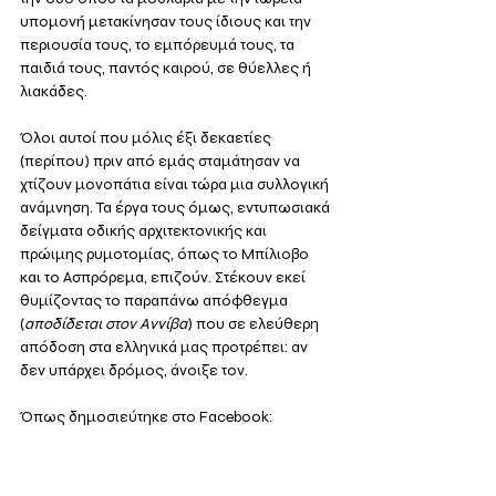
υπομονή μετακίνησαν τους ίδιους και την 
περιουσία τους, το εμπόρευμά τους, τα 
παιδιά τους, παντός καιρού, σε θύελλες ή 
λιακάδες.
Όλοι αυτοί που μόλις έξι δεκαετίες 
(περίπου) πριν από εμάς σταμάτησαν να 
χτίζουν μονοπάτια είναι τώρα μια συλλογική 
ανάμνηση. Τα έργα τους όμως, εντυπωσιακά 
δείγματα οδικής αρχιτεκτονικής και 
πρώιμης ρυμοτομίας, όπως το Μπίλιοβο 
και το Ασπρόρεμα, επιζούν. Στέκουν εκεί 
θυμίζοντας το παραπάνω απόφθεγμα 
(
αποδίδεται στον Αννίβα
) που σε ελεύθερη 
απόδοση στα ελληνικά μας προτρέπει: αν 
δεν υπάρχει δρόμος, άνοιξε τον.
Όπως δημοσιεύτηκε στο Facebook: 