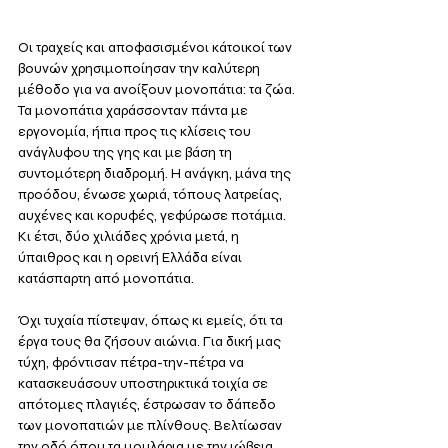
Οι τραχείς και αποφασισμένοι κάτοικοί των 
βουνών χρησιμοποίησαν την καλύτερη 
μέθοδο για να ανοίξουν μονοπάτια: τα ζώα. 
Τα μονοπάτια χαράσσονταν πάντα με 
εργονομία, ήπια προς τις κλίσεις του 
ανάγλυφου της γης και με βάση τη 
συντομότερη διαδρομή. Η ανάγκη, μάνα της 
προόδου, ένωσε χωριά, τόπους λατρείας, 
αυχένες και κορυφές, γεφύρωσε ποτάμια. 
Κι έτσι, δύο χιλιάδες χρόνια μετά, η 
ύπαιθρος και η ορεινή Ελλάδα είναι 
κατάσπαρτη από μονοπάτια.
Όχι τυχαία πίστεψαν, όπως κι εμείς, ότι τα 
έργα τους θα ζήσουν αιώνια. Για δική μας 
τύχη, φρόντισαν πέτρα-την-πέτρα να 
κατασκευάσουν υποστηρικτικά τοιχία σε 
απότομες πλαγιές, έστρωσαν το δάπεδο 
των μονοπατιών με πλίνθους. Βελτίωσαν 
την οδό όπου τα μουλάρια με την ιώβεια 