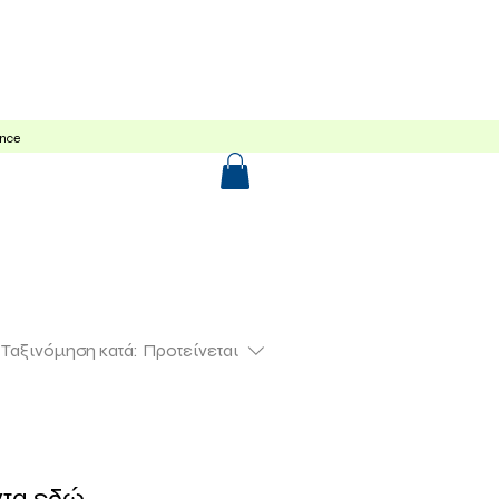
Shop
ance
Ταξινόμηση κατά:
Προτείνεται
α εδώ...