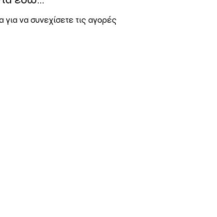
α για να συνεχίσετε τις αγορές
 ΒΟΗΘΕΙΑ ΜΕ
παραγγελία μου
ύς χάρτες & ebook
ς όρους αγοράς
νές ερωτήσεις
ροι χρήσης