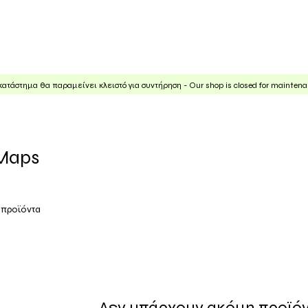
ηρεσίες
Χάρτες
Εμείς
Άρθρα
κατάστημα θα παραμείνει κλειστό για συντήρηση - Our shop is closed for mainten
Maps
 προϊόντα
Δεν υπάρχουν ακόμη προϊόντ