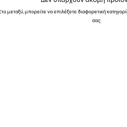
Στο μεταξύ, μπορείτε να επιλέξετε διαφορετική κατηγορί
σας.
ΡΙΑ
ΧΑΡΤΕΣ
ΘΕΛΩ
ωνία
Ψηφιακοί πεζοπορικοί χάρτες
Την 
γασίας
Υπόμνημα χαρτών
Ψηφιακο
 ευθύνη
Κάλυψη χαρτών
Του
όγιο
Χαρτοθήκη
Συχ
tter
Ό