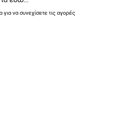
α για να συνεχίσετε τις αγορές
 ΒΟΗΘΕΙΑ ΜΕ
παραγγελία μου
ύς χάρτες & ebook
ς όρους αγοράς
νές ερωτήσεις
ροι χρήσης