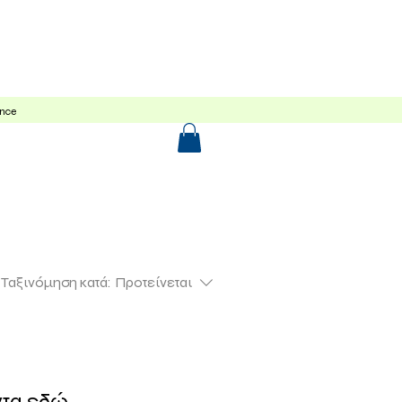
Shop
ance
Ταξινόμηση κατά:
Προτείνεται
α εδώ...