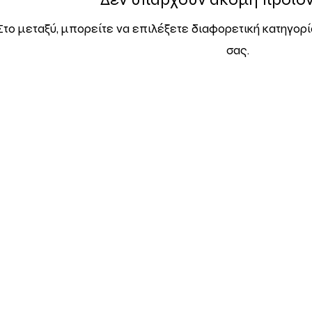
Στο μεταξύ, μπορείτε να επιλέξετε διαφορετική κατηγορί
σας.
ΡΙΑ
ΧΑΡΤΕΣ
ΘΕΛΩ
ωνία
Ψηφιακοί πεζοπορικοί χάρτες
Την 
γασίας
Υπόμνημα χαρτών
Ψηφιακο
 ευθύνη
Κάλυψη χαρτών
Του
όγιο
Χαρτοθήκη
Συχ
tter
Ό