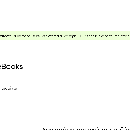
ηρεσίες
Χάρτες
Εμείς
Άρθρα
κατάστημα θα παραμείνει κλειστό για συντήρηση - Our shop is closed for mainten
eBooks
 προϊόντα
Δεν υπάρχουν ακόμη προϊόντ