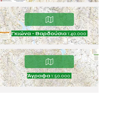
Γκιώνα - Βαρδούσια
1:40.000
Άγραφα
1:50.000
COMPA
NY
Contact
Careers