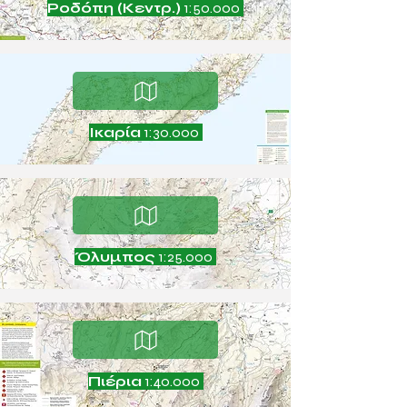
Ροδόπη (Κεντρ.)
1:50.000
Ικαρία
1:30.000
Όλυμπος
1:25.000
Πιέρια
1:40.000